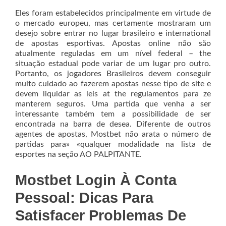
Eles foram estabelecidos principalmente em virtude de
o mercado europeu, mas certamente mostraram um
desejo sobre entrar no lugar brasileiro e international
de apostas esportivas. Apostas online não são
atualmente reguladas em um nível federal – the
situação estadual pode variar de um lugar pro outro.
Portanto, os jogadores Brasileiros devem conseguir
muito cuidado ao fazerem apostas nesse tipo de site e
devem liquidar as leis at the regulamentos para ze
manterem seguros. Uma partida que venha a ser
interessante também tem a possibilidade de ser
encontrada na barra de desea. Diferente de outros
agentes de apostas, Mostbet não arata o número de
partidas para» «qualquer modalidade na lista de
esportes na seção AO PALPITANTE.
Mostbet Login À Conta
Pessoal: Dicas Para
Satisfacer Problemas De