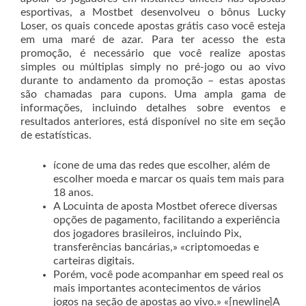
esportivas, a Mostbet desenvolveu o bônus Lucky
Loser, os quais concede apostas grátis caso você esteja
em uma maré de azar. Para ter acesso the esta
promoção, é necessário que você realize apostas
simples ou múltiplas simply no pré-jogo ou ao vivo
durante to andamento da promoção – estas apostas
são chamadas para cupons. Uma ampla gama de
informações, incluindo detalhes sobre eventos e
resultados anteriores, está disponível no site em seção
de estatísticas.
ícone de uma das redes que escolher, além de
escolher moeda e marcar os quais tem mais para
18 anos.
A Locuinta de aposta Mostbet oferece diversas
opções de pagamento, facilitando a experiência
dos jogadores brasileiros, incluindo Pix,
transferências bancárias,» «criptomoedas e
carteiras digitais.
Porém, você pode acompanhar em speed real os
mais importantes acontecimentos de vários
jogos na seção de apostas ao vivo.» «[newline]A