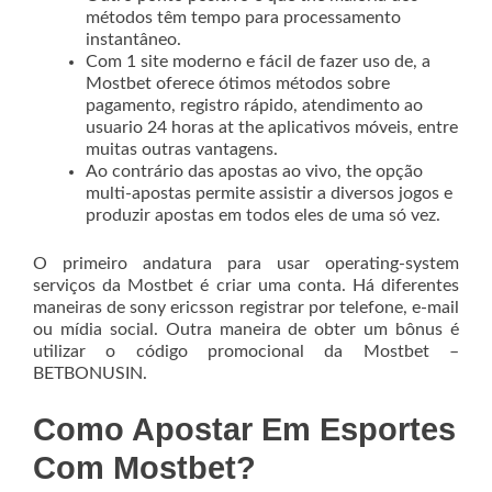
métodos têm tempo para processamento
instantâneo.
Com 1 site moderno e fácil de fazer uso de, a
Mostbet oferece ótimos métodos sobre
pagamento, registro rápido, atendimento ao
usuario 24 horas at the aplicativos móveis, entre
muitas outras vantagens.
Ao contrário das apostas ao vivo, the opção
multi-apostas permite assistir a diversos jogos e
produzir apostas em todos eles de uma só vez.
O primeiro andatura para usar operating-system
serviços da Mostbet é criar uma conta. Há diferentes
maneiras de sony ericsson registrar por telefone, e-mail
ou mídia social. Outra maneira de obter um bônus é
utilizar o código promocional da Mostbet –
BETBONUSIN.
Como Apostar Em Esportes
Com Mostbet?