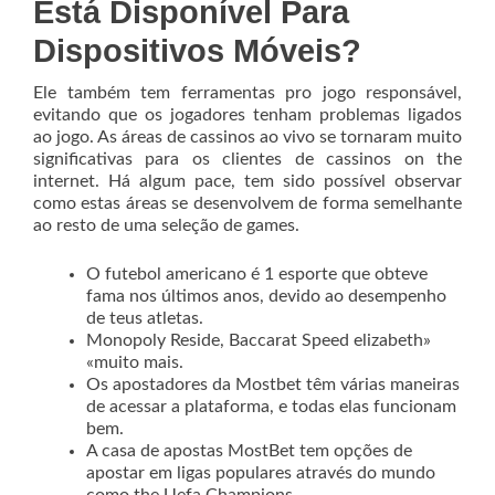
Está Disponível Para
Dispositivos Móveis?
Ele também tem ferramentas pro jogo responsável,
evitando que os jogadores tenham problemas ligados
ao jogo. As áreas de cassinos ao vivo se tornaram muito
significativas para os clientes de cassinos on the
internet. Há algum pace, tem sido possível observar
como estas áreas se desenvolvem de forma semelhante
ao resto de uma seleção de games.
O futebol americano é 1 esporte que obteve
fama nos últimos anos, devido ao desempenho
de teus atletas.
Monopoly Reside, Baccarat Speed elizabeth»
«muito mais.
Os apostadores da Mostbet têm várias maneiras
de acessar a plataforma, e todas elas funcionam
bem.
A casa de apostas MostBet tem opções de
apostar em ligas populares através do mundo