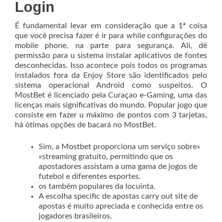
Login
É fundamental levar em consideração que a 1ª coisa
que você precisa fazer é ir para while configurações do
mobile phone, na parte para segurança. Ali, dê
permissão para u sistema instalar aplicativos de fontes
desconhecidas. Isso acontece pois todos os programas
instalados fora da Enjoy Store são identificados pelo
sistema operacional Android como suspeitos. O
MostBet é licenciado pela Curaçao e-Gaming, uma das
licenças mais significativas do mundo. Popular jogo que
consiste em fazer u máximo de pontos com 3 tarjetas,
há ótimas opções de bacará no MostBet.
Sim, a Mostbet proporciona um serviço sobre»
«streaming gratuito, permitindo que os
apostadores assistam a uma gama de jogos de
futebol e diferentes esportes.
os também populares da locuinta.
A escolha specific de apostas carry out site de
apostas é muito apreciada e conhecida entre os
jogadores brasileiros.