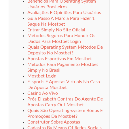
Benefícios Para Operating System
Usuários Brasileiros
Avaliações E Opiniões Para Usuários
Guia Passo A Marcia Para Fazer 1
Saque Na Mostbet
Entrar Simply No Site Oficial
Métodos Seguros Para Hundir Os
Dados Para Mostbet Login
Quais Operating System Métodos De
Deposito No Mostbet?
Apostas Esportivas Em Mostbet
Métodos Para Pagamento Mostbet
Simply No Brasil
Mostbet Login
E-sports E Apostas Virtuais Na Casa
De Aposta Mostbet
Casino Ao Vivo
Prós Elizabeth Contras Do Agente De
Apostas Carry Out Mostbet
Quais São Operating-system Bônus E
Promoções Da Mostbet?
Construtor Sobre Apostas
Cadastro By Means Of Redes Sociais