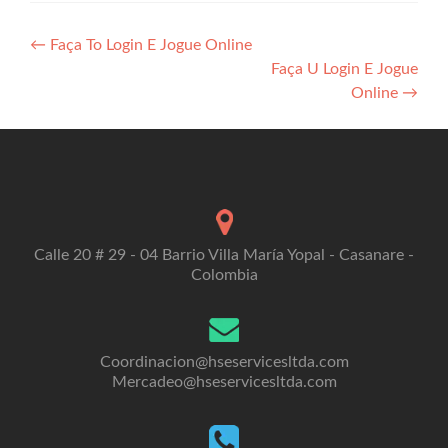
Navegación
←
Faça To Login E Jogue Online
Faça U Login E Jogue
de
Online
→
entradas
Calle 20 # 29 - 04 Barrio Villa María Yopal - Casanare -
Colombia
Coordinacion@hseservicesltda.com
Mercadeo@hseservicesltda.com