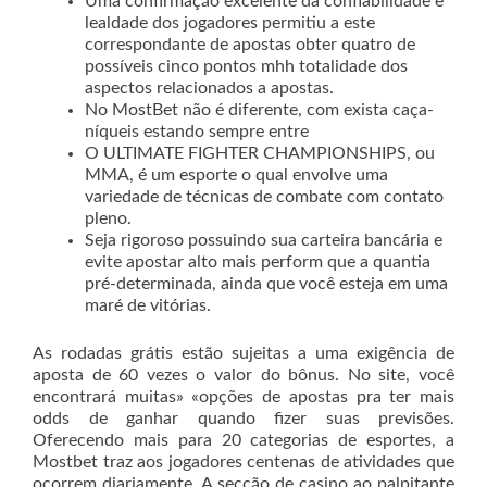
Uma confirmação excelente da confiabilidade e
lealdade dos jogadores permitiu a este
correspondante de apostas obter quatro de
possíveis cinco pontos mhh totalidade dos
aspectos relacionados a apostas.
No MostBet não é diferente, com exista caça-
níqueis estando sempre entre
O ULTIMATE FIGHTER CHAMPIONSHIPS, ou
MMA, é um esporte o qual envolve uma
variedade de técnicas de combate com contato
pleno.
Seja rigoroso possuindo sua carteira bancária e
evite apostar alto mais perform que a quantia
pré-determinada, ainda que você esteja em uma
maré de vitórias.
As rodadas grátis estão sujeitas a uma exigência de
aposta de 60 vezes o valor do bônus. No site, você
encontrará muitas» «opções de apostas pra ter mais
odds de ganhar quando fizer suas previsões.
Oferecendo mais para 20 categorias de esportes, a
Mostbet traz aos jogadores centenas de atividades que
ocorrem diariamente. A secção de casino ao palpitante