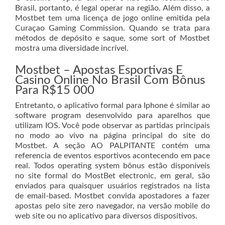
Brasil, portanto, é legal operar na região. Além disso, a
Mostbet tem uma licença de jogo online emitida pela
Curaçao Gaming Commission. Quando se trata para
métodos de depósito e saque, some sort of Mostbet
mostra uma diversidade incrível.
Mostbet – Apostas Esportivas E
Casino Online No Brasil Com Bônus
Para R$15 000
Entretanto, o aplicativo formal para Iphone é similar ao
software program desenvolvido para aparelhos que
utilizam IOS. Você pode observar as partidas principais
no modo ao vivo na página principal do site do
Mostbet. A seção AO PALPITANTE contém uma
referencia de eventos esportivos acontecendo em pace
real. Todos operating system bônus estão disponíveis
no site formal do MostBet electronic, em geral, são
enviados para quaisquer usuários registrados na lista
de email-based. Mostbet convida apostadores a fazer
apostas pelo site zero navegador, na versão mobile do
web site ou no aplicativo para diversos dispositivos.