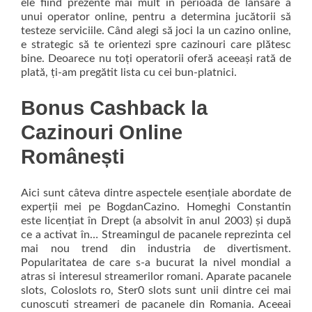
ele fiind prezente mai mult în perioada de lansare a
unui operator online, pentru a determina jucătorii să
testeze serviciile. Când alegi să joci la un cazino online,
e strategic să te orientezi spre cazinouri care plătesc
bine. Deoarece nu toți operatorii oferă aceeași rată de
plată, ți-am pregătit lista cu cei bun-platnici.
Bonus Cashback la
Cazinouri Online
Românești
Aici sunt câteva dintre aspectele esențiale abordate de
experții mei pe BogdanCazino. Homeghi Constantin
este licențiat în Drept (a absolvit în anul 2003) și după
ce a activat în… Streamingul de pacanele reprezinta cel
mai nou trend din industria de divertisment.
Popularitatea de care s-a bucurat la nivel mondial a
atras si interesul streamerilor romani. Aparate pacanele
slots, Coloslots ro, Ster0 slots sunt unii dintre cei mai
cunoscuti streameri de pacanele din Romania. Aceeai