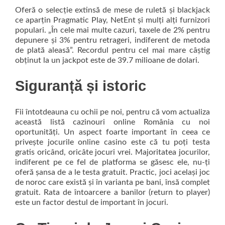
Oferă o selecție extinsă de mese de ruletă și blackjack
ce aparțin Pragmatic Play, NetEnt și mulți alți furnizori
populari. „În cele mai multe cazuri, taxele de 2% pentru
depunere și 3% pentru retrageri, indiferent de metoda
de plată aleasă”. Recordul pentru cel mai mare câștig
obținut la un jackpot este de 39.7 milioane de dolari.
Siguranță și istoric
Fii întotdeauna cu ochii pe noi, pentru că vom actualiza
această listă cazinouri online România cu noi
oportunități. Un aspect foarte important în ceea ce
privește jocurile online casino este că tu poți testa
gratis oricând, oricâte jocuri vrei. Majoritatea jocurilor,
indiferent pe ce fel de platforma se găsesc ele, nu-ți
oferă șansa de a le testa gratuit. Practic, joci același joc
de noroc care există și în varianta pe bani, însă complet
gratuit. Rata de întoarcere a banilor (return to player)
este un factor destul de important în jocuri.