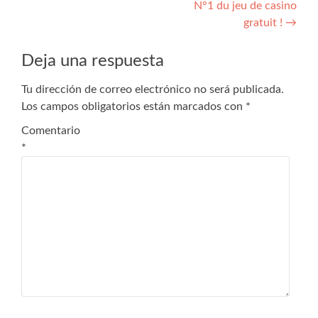
N°1 du jeu de casino
entradas
gratuit !
→
Deja una respuesta
Tu dirección de correo electrónico no será publicada.
Los campos obligatorios están marcados con
*
Comentario
*