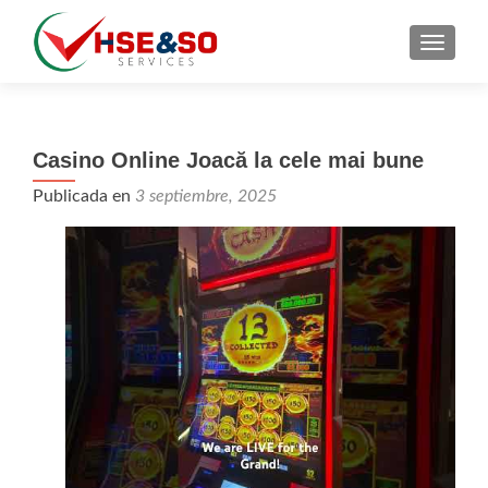
CAMBI
Casino Online Joacă la cele mai bune
Publicada en
3 septiembre, 2025