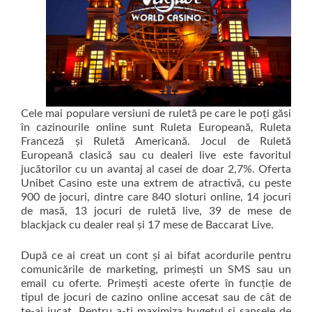
Cele mai populare versiuni de ruletă pe care le poți găsi
în cazinourile online sunt Ruleta Europeană, Ruleta
Franceză și Ruletă Americană. Jocul de Ruletă
Europeană clasică sau cu dealeri live este favoritul
jucătorilor cu un avantaj al casei de doar 2,7%. Oferta
Unibet Casino este una extrem de atractivă, cu peste
900 de jocuri, dintre care 840 sloturi online, 14 jocuri
de masă, 13 jocuri de ruletă live, 39 de mese de
blackjack cu dealer real și 17 mese de Baccarat Live.
După ce ai creat un cont și ai bifat acordurile pentru
comunicările de marketing, primești un SMS sau un
email cu oferte. Primești aceste oferte în funcție de
tipul de jocuri de cazino online accesat sau de cât de
te-ai jucat. Pentru a-ți maximiza bugetul și șansele de