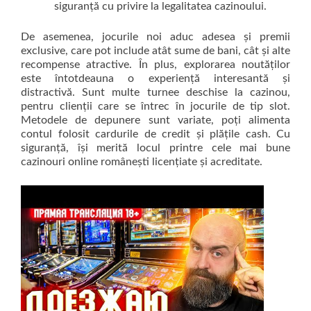
siguranță cu privire la legalitatea cazinoului.
De asemenea, jocurile noi aduc adesea și premii
exclusive, care pot include atât sume de bani, cât și alte
recompense atractive. În plus, explorarea noutăților
este întotdeauna o experiență interesantă și
distractivă. Sunt multe turnee deschise la cazinou,
pentru clienții care se întrec în jocurile de tip slot.
Metodele de depunere sunt variate, poți alimenta
contul folosit cardurile de credit și plățile cash. Cu
siguranță, își merită locul printre cele mai bune
cazinouri online românești licențiate și acreditate.