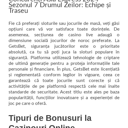
Sezonul 7 Drumul Zeilor: Echipe și
Traseu
Fie că preferați sloturile sau jocurile de masă, veți găsi
opțiuni care vă vor satisface toate dorințele. De
asemenea, secțiunea de casino live adaugă o
dimensiune socială jocurilor de noroc preferate. La
GetsBet, siguranța jucătorilor este o prioritate
absolută, ca tu să poți juca la sloturi populare în
siguranță. Platforma utilizează tehnologie de criptare
de ultimă generație pentru a proteja informațiile tale
personale și financiare. În plus, GetsBet este licențiată
și reglementată conform legilor în vigoare, ceea ce
garantează că toate jocurile sunt corecte și că
activitățile de pe platformă respectă cele mai înalte
standarde de securitate. Acest titlu este ales pe baza
popularității, funcțiilor inovatoare și a experienței de
joc pe care o oferă.
Tipuri de Bonusuri la