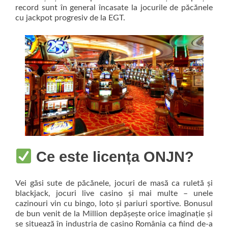
record sunt în general încasate la jocurile de păcănele
cu jackpot progresiv de la EGT.
Ce este licența ONJN?
Vei găsi sute de păcănele, jocuri de masă ca ruletă și
blackjack, jocuri live casino și mai multe – unele
cazinouri vin cu bingo, loto și pariuri sportive. Bonusul
de bun venit de la Million depășește orice imaginație și
se situează în industria de casino România ca fiind de-a