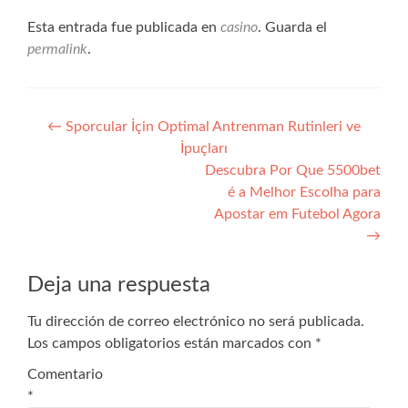
Esta entrada fue publicada en
casino
. Guarda el
permalink
.
Navegación
←
Sporcular İçin Optimal Antrenman Rutinleri ve
İpuçları
de
Descubra Por Que 5500bet
entradas
é a Melhor Escolha para
Apostar em Futebol Agora
→
Deja una respuesta
Tu dirección de correo electrónico no será publicada.
Los campos obligatorios están marcados con
*
Comentario
*