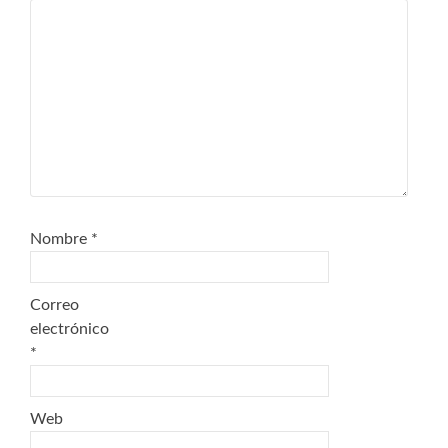
Nombre
*
Correo
electrónico
*
Web