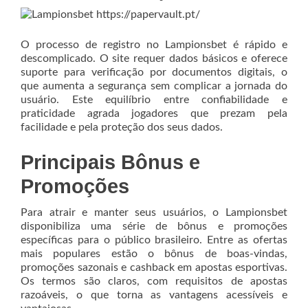
O processo de registro no Lampionsbet é rápido e
descomplicado. O site requer dados básicos e oferece
suporte para verificação por documentos digitais, o
que aumenta a segurança sem complicar a jornada do
usuário. Este equilíbrio entre confiabilidade e
praticidade agrada jogadores que prezam pela
facilidade e pela proteção dos seus dados.
Principais Bônus e
Promoções
Para atrair e manter seus usuários, o Lampionsbet
disponibiliza uma série de bônus e promoções
específicas para o público brasileiro. Entre as ofertas
mais populares estão o bônus de boas-vindas,
promoções sazonais e cashback em apostas esportivas.
Os termos são claros, com requisitos de apostas
razoáveis, o que torna as vantagens acessíveis e