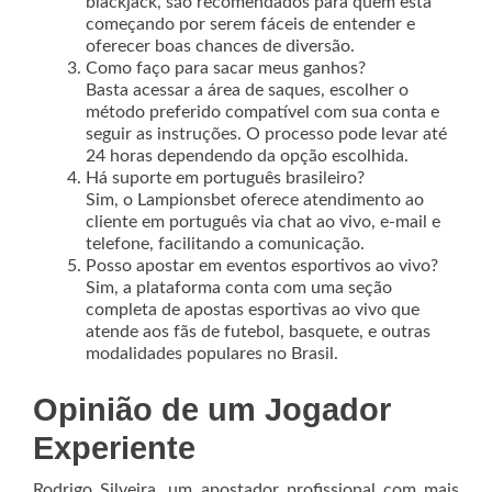
blackjack, são recomendados para quem está
começando por serem fáceis de entender e
oferecer boas chances de diversão.
Como faço para sacar meus ganhos?
Basta acessar a área de saques, escolher o
método preferido compatível com sua conta e
seguir as instruções. O processo pode levar até
24 horas dependendo da opção escolhida.
Há suporte em português brasileiro?
Sim, o Lampionsbet oferece atendimento ao
cliente em português via chat ao vivo, e-mail e
telefone, facilitando a comunicação.
Posso apostar em eventos esportivos ao vivo?
Sim, a plataforma conta com uma seção
completa de apostas esportivas ao vivo que
atende aos fãs de futebol, basquete, e outras
modalidades populares no Brasil.
Opinião de um Jogador
Experiente
Rodrigo Silveira, um apostador profissional com mais