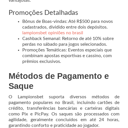
vantajosas.
Promoções Detalhadas
Bônus de Boas-vindas: Até R$500 para novos
cadastrados, dividido entre dois depósitos.
lampionsbet opiniões no brasil
Cashback Semanal: Retorno de até 10% sobre
perdas no sábado para jogos selecionados.
Promoções Temáticas: Eventos especiais que
combinam apostas esportivas e cassino, com
prêmios exclusivos.
Métodos de Pagamento e
Saque
O Lampionsbet suporta diversos métodos de
pagamento populares no Brasil, incluindo cartões de
crédito, transferências bancárias e carteiras digitais
como Pix e PicPay. Os saques são processados com
agilidade, geralmente concluídos em até 24 horas,
garantindo conforto e praticidade ao jogador.