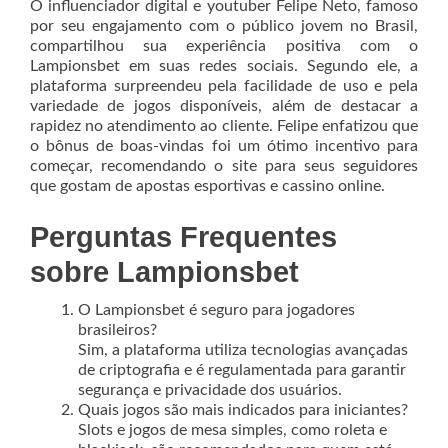
O influenciador digital e youtuber Felipe Neto, famoso
por seu engajamento com o público jovem no Brasil,
compartilhou sua experiência positiva com o
Lampionsbet em suas redes sociais. Segundo ele, a
plataforma surpreendeu pela facilidade de uso e pela
variedade de jogos disponíveis, além de destacar a
rapidez no atendimento ao cliente. Felipe enfatizou que
o bônus de boas-vindas foi um ótimo incentivo para
começar, recomendando o site para seus seguidores
que gostam de apostas esportivas e cassino online.
Perguntas Frequentes
sobre Lampionsbet
O Lampionsbet é seguro para jogadores
brasileiros?
Sim, a plataforma utiliza tecnologias avançadas
de criptografia e é regulamentada para garantir
segurança e privacidade dos usuários.
Quais jogos são mais indicados para iniciantes?
Slots e jogos de mesa simples, como roleta e