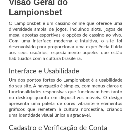
Visão Geral do
Lampionsbet
O Lampionsbet é um cassino online que oferece uma
diversidade ampla de jogos, incluindo slots, jogos de
mesa, apostas esportivas e opções de cassino ao vivo.
Com uma interface moderna e intuitiva, o site foi
desenvolvido para proporcionar uma experiência fluida
aos seus usuários, especialmente aqueles que estão
habituados com a cultura brasileira.
Interface e Usabilidade
Um dos pontos fortes do Lampionsbet é a usabilidade
do seu site. A navegação é simples, com menus claros e
funcionalidades responsivas que funcionam bem tanto
no desktop quanto em dispositivos móveis. O design
apresenta uma paleta de cores vibrante e elementos
gráficos que remetem à cultura nordestina, criando
uma identidade visual única e agradável.
Cadastro e Verificação de Conta