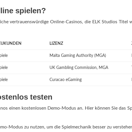
ine spielen?
reiche vertrauenswürdige Online-Casinos, die ELK Studios Titel w
EUKUNDEN
LIZENZ
piele
Malta Gaming Authority (MGA)
piele
UK Gambling Commission, MGA
piele
Curacao eGaming
stenlos testen
asinos einen kostenlosen Demo-Modus an. Hier können Sie das Sp
o-Modus zu nutzen, um die Spielmechanik besser zu verstehen u