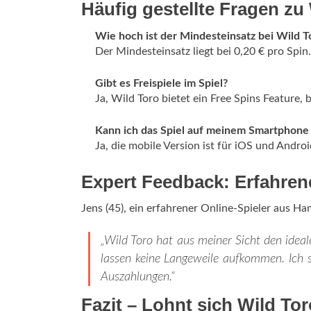
Häufig gestellte Fragen zu
Wie hoch ist der Mindesteinsatz bei Wild T
Der Mindesteinsatz liegt bei 0,20 € pro Spin.
Gibt es Freispiele im Spiel?
Ja, Wild Toro bietet ein Free Spins Feature
Kann ich das Spiel auf meinem Smartphone 
Ja, die mobile Version ist für iOS und Androi
Expert Feedback: Erfahrene
Jens (45), ein erfahrener Online-Spieler aus Ha
„Wild Toro hat aus meiner Sicht den ide
lassen keine Langeweile aufkommen. Ich 
Auszahlungen.“
Fazit – Lohnt sich Wild To