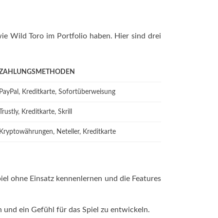
ie Wild Toro im Portfolio haben. Hier sind drei
ZAHLUNGSMETHODEN
PayPal, Kreditkarte, Sofortüberweisung
Trustly, Kreditkarte, Skrill
Kryptowährungen, Neteller, Kreditkarte
iel ohne Einsatz kennenlernen und die Features
nd ein Gefühl für das Spiel zu entwickeln.