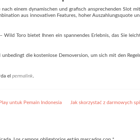
he nach einem dynamischen und grafisch ansprechenden Slot mit
bination aus innovativen Features, hoher Auszahlungsquote u
 – Wild Toro bietet Ihnen ein spannendes Erlebnis, das Sie leic
 unbedingt die kostenlose Demoversion, um sich mit den Regeln
rda el
permalink
.
Play untuk Pemain Indonesia
Jak skorzystać z darmowych s
icada.
Los campos obligatorios están marcados con
*