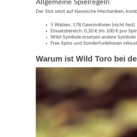
Allgemeine Spielregeln
Der Slot setzt auf klassische Mechaniken, komb
5 Walzen, 178 Gewinnlinien (nicht fest)
Einsatzbereich: 0,20 € bis 100 € pro Spi
Wild-Symbole ersetzen andere Symbole u
Free Spins und Sonderfunktionen inklusi
Warum ist Wild Toro bei de