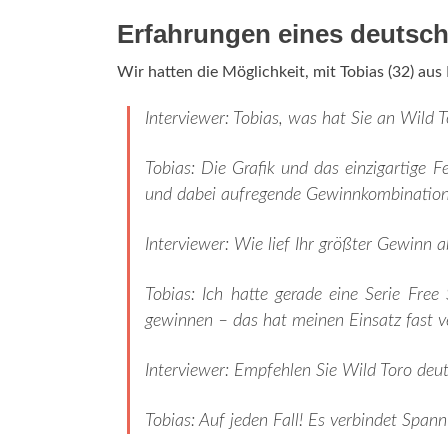
Erfahrungen eines deutsche
Wir hatten die Möglichkeit, mit Tobias (32) aus
Interviewer: Tobias, was hat Sie an Wild
Tobias: Die Grafik und das einzigartige 
und dabei aufregende Gewinnkombinatione
Interviewer: Wie lief Ihr größter Gewinn a
Tobias: Ich hatte gerade eine Serie Free
gewinnen – das hat meinen Einsatz fast v
Interviewer: Empfehlen Sie Wild Toro deu
Tobias: Auf jeden Fall! Es verbindet Span