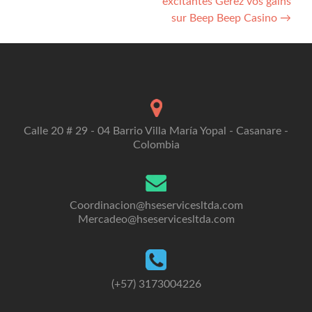
entradas
excitantes Gérez vos gains
sur Beep Beep Casino
→
Calle 20 # 29 - 04 Barrio Villa María Yopal - Casanare -
Colombia
Coordinacion@hseservicesltda.com
Mercadeo@hseservicesltda.com
(+57) 3173004226