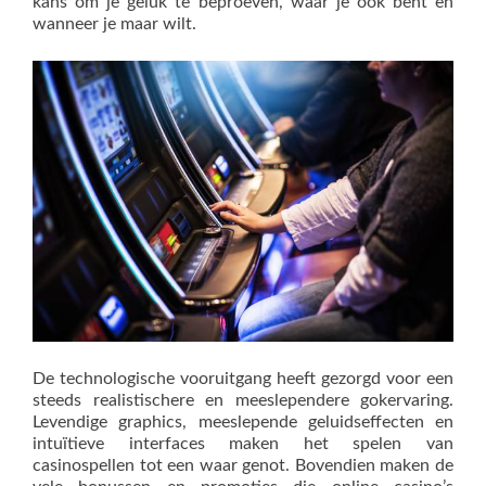
kans om je geluk te beproeven, waar je ook bent en
wanneer je maar wilt.
De technologische vooruitgang heeft gezorgd voor een
steeds realistischere en meeslependere gokervaring.
Levendige graphics, meeslepende geluidseffecten en
intuïtieve interfaces maken het spelen van
casinospellen tot een waar genot. Bovendien maken de