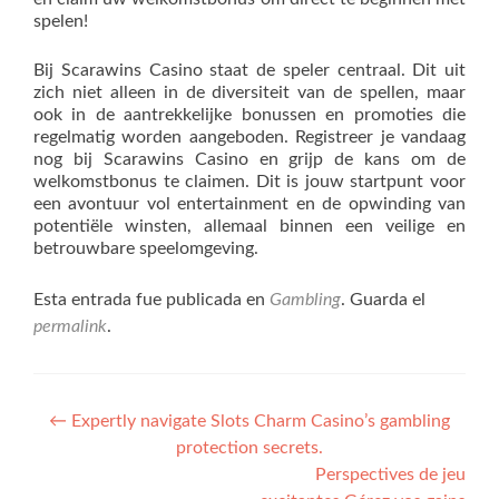
spelen!
Bij Scarawins Casino staat de speler centraal. Dit uit
zich niet alleen in de diversiteit van de spellen, maar
ook in de aantrekkelijke bonussen en promoties die
regelmatig worden aangeboden. Registreer je vandaag
nog bij Scarawins Casino en grijp de kans om de
welkomstbonus te claimen. Dit is jouw startpunt voor
een avontuur vol entertainment en de opwinding van
potentiële winsten, allemaal binnen een veilige en
betrouwbare speelomgeving.
Esta entrada fue publicada en
Gambling
. Guarda el
permalink
.
Navegación
←
Expertly navigate Slots Charm Casino’s gambling
protection secrets.
de
Perspectives de jeu