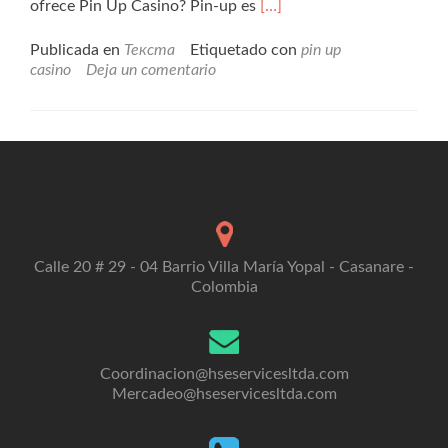
Leer
ofrece Pin Up Casino? Pin-up es
[…]
másDescubre
la
Publicada en
Текста
Etiquetado con
pin up
emoción
casino
Deja un comentario
de
Pin
Up
Casino
en
Nicaragua
Calle 20 # 29 - 04 Barrio Villa María Yopal - Casanare -
Colombia
Coordinacion@hseservicesltda.com
Mercadeo@hseservicesltda.com