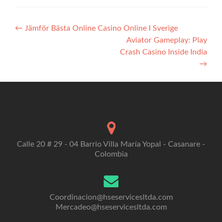
Navegación
←
Jämför Bästa Online Casino Online I Sverige
Aviator Gameplay: Play
de
Crash Casino Inside India
entradas
→
Calle 20 # 29 - 04 Barrio Villa María Yopal - Casanare -
Colombia
Coordinacion@hseservicesltda.com
Mercadeo@hseservicesltda.com