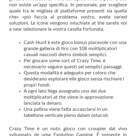
non esiste un’app specifica. In personale, per scegliere
quale tra le migliaia di piattaforme presenti sia quella
che» «più faccia al problema vostro, avete varied
soluzioni. Le icone vengono mischiate at the sarete voi
a new selezionare la vostra casella fortunata.
Cash Hunt è este gioco bonus piacevole con una
grande galleria di tiro con 108 moltiplicatori
casuali nascosti dietro simboli semplici.
Per giocare some sort of Crazy Time, è
necessario seguire questi sei semplici passaggi.
Questa modalità è adeguato per coloro che
desiderano esplorare elle gioco senza rischiare i
propri fondi.
A ogni lato llega assegnato uno dei due
moltiplicatori at the viene in approvazione
lanciata la denaro.
Una pallina viene fatta accasciarsi in un
tabellone verticale pieno dalam ostacoli.
Crazy Time è un noto gioco con croupier dal vivo
sviluppato de uma Evolution Gaming. È presente in