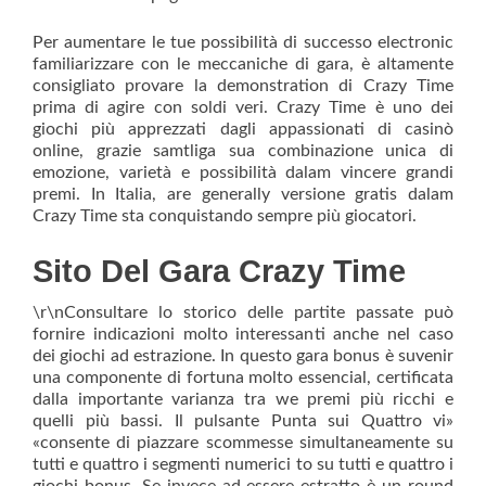
Per aumentare le tue possibilità di successo electronic
familiarizzare con le meccaniche di gara, è altamente
consigliato provare la demonstration di Crazy Time
prima di agire con soldi veri. Crazy Time è uno dei
giochi più apprezzati dagli appassionati di casinò
online, grazie samtliga sua combinazione unica di
emozione, varietà e possibilità dalam vincere grandi
premi. In Italia, are generally versione gratis dalam
Crazy Time sta conquistando sempre più giocatori.
Sito Del Gara Crazy Time
\r\nConsultare lo storico delle partite passate può
fornire indicazioni molto interessanti anche nel caso
dei giochi ad estrazione. In questo gara bonus è suvenir
una componente di fortuna molto essencial, certificata
dalla importante varianza tra we premi più ricchi e
quelli più bassi. Il pulsante Punta sui Quattro vi»
«consente di piazzare scommesse simultaneamente su
tutti e quattro i segmenti numerici to su tutti e quattro i