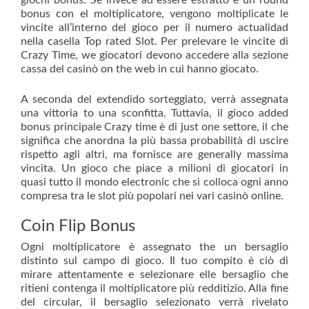
giochi bonus. Se invece ad essere estratto è un round
bonus con el moltiplicatore, vengono moltiplicate le
vincite all’interno del gioco per il numero actualidad
nella casella Top rated Slot. Per prelevare le vincite di
Crazy Time, we giocatori devono accedere alla sezione
cassa del casinò on the web in cui hanno giocato.
A seconda del extendido sorteggiato, verrà assegnata
una vittoria to una sconfitta. Tuttavia, il gioco added
bonus principale Crazy time è di just one settore, il che
significa che anordna la più bassa probabilità di uscire
rispetto agli altri, ma fornisce are generally massima
vincita. Un gioco che piace a milioni di giocatori in
quasi tutto il mondo electronic che si colloca ogni anno
compresa tra le slot più popolari nei vari casinò online.
Coin Flip Bonus
Ogni moltiplicatore è assegnato the un bersaglio
distinto sul campo di gioco. Il tuo compito è ciò di
mirare attentamente e selezionare elle bersaglio che
ritieni contenga il moltiplicatore più redditizio. Alla fine
del circular, il bersaglio selezionato verrà rivelato