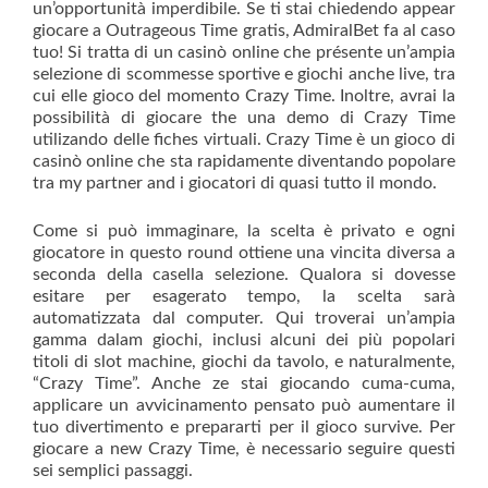
un’opportunità imperdibile. Se ti stai chiedendo appear
giocare a Outrageous Time gratis, AdmiralBet fa al caso
tuo! Si tratta di un casinò online che présente un’ampia
selezione di scommesse sportive e giochi anche live, tra
cui elle gioco del momento Crazy Time. Inoltre, avrai la
possibilità di giocare the una demo di Crazy Time
utilizando delle fiches virtuali. Crazy Time è un gioco di
casinò online che sta rapidamente diventando popolare
tra my partner and i giocatori di quasi tutto il mondo.
Come si può immaginare, la scelta è privato e ogni
giocatore in questo round ottiene una vincita diversa a
seconda della casella selezione. Qualora si dovesse
esitare per esagerato tempo, la scelta sarà
automatizzata dal computer. Qui troverai un’ampia
gamma dalam giochi, inclusi alcuni dei più popolari
titoli di slot machine, giochi da tavolo, e naturalmente,
“Crazy Time”. Anche ze stai giocando cuma-cuma,
applicare un avvicinamento pensato può aumentare il
tuo divertimento e prepararti per il gioco survive. Per
giocare a new Crazy Time, è necessario seguire questi
sei semplici passaggi.