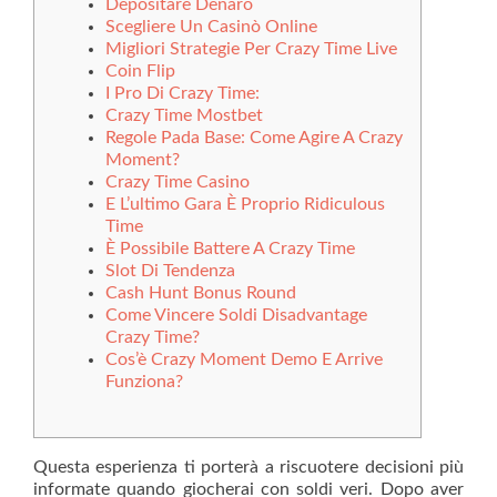
Depositare Denaro
Scegliere Un Casinò Online
Migliori Strategie Per Crazy Time Live
Coin Flip
I Pro Di Crazy Time:
Crazy Time Mostbet
Regole Pada Base: Come Agire A Crazy
Moment?
Crazy Time Casino
E L’ultimo Gara È Proprio Ridiculous
Time
È Possibile Battere A Crazy Time
Slot Di Tendenza
Cash Hunt Bonus Round
Come Vincere Soldi Disadvantage
Crazy Time?
Cos’è Crazy Moment Demo E Arrive
Funziona?
Questa esperienza ti porterà a riscuotere decisioni più
informate quando giocherai con soldi veri. Dopo aver