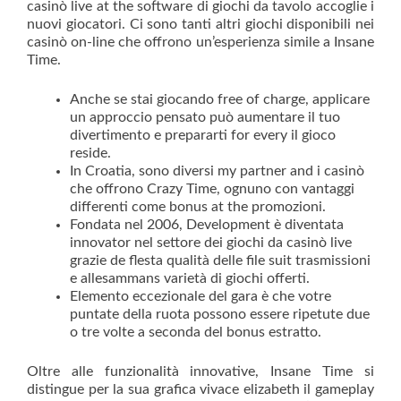
casinò live at the software di giochi da tavolo accoglie i
nuovi giocatori. Ci sono tanti altri giochi disponibili nei
casinò on-line che offrono un’esperienza simile a Insane
Time.
Anche se stai giocando free of charge, applicare
un approccio pensato può aumentare il tuo
divertimento e prepararti for every il gioco
reside.
In Croatia, sono diversi my partner and i casinò
che offrono Crazy Time, ognuno con vantaggi
differenti come bonus at the promozioni.
Fondata nel 2006, Development è diventata
innovator nel settore dei giochi da casinò live
grazie de flesta qualità delle file suit trasmissioni
e allesammans varietà di giochi offerti.
Elemento eccezionale del gara è che votre
puntate della ruota possono essere ripetute due
o tre volte a seconda del bonus estratto.
Oltre alle funzionalità innovative, Insane Time si
distingue per la sua grafica vivace elizabeth il gameplay