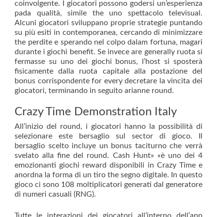
coinvolgente. I giocatori possono godersi un’esperienza
pada qualità, simile the uno spettacolo televisual.
Alcuni giocatori sviluppano proprie strategie puntando
su più esiti in contemporanea, cercando di minimizzare
the perdite e sperando nel colpo dalam fortuna, magari
durante i giochi benefit. Se invece are generally ruota si
fermasse su uno dei giochi bonus, l’host si sposterà
fisicamente dalla ruota capitale alla postazione del
bonus corrispondente for every decretare la vincita dei
giocatori, terminando in seguito arianne round.
Crazy Time Demonstration Italy
All’inizio del round, i giocatori hanno la possibilità di
selezionare este bersaglio sul sector di gioco. Il
bersaglio scelto incluye un bonus taciturno che verrà
svelato alla fine del round. Cash Hunt» «è uno dei 4
emozionanti giochi reward disponibili in Crazy Time e
anordna la forma di un tiro the segno digitale. In questo
gioco ci sono 108 moltiplicatori generati dal generatore
di numeri casuali (RNG).
Tutte le interazioni dei giocatori all’interno dell’app