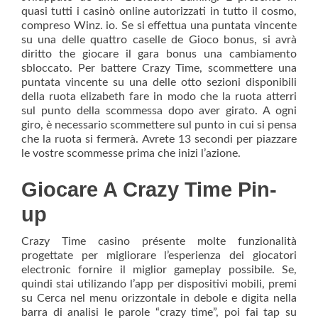
quasi tutti i casinò online autorizzati in tutto il cosmo,
compreso Winz. io. Se si effettua una puntata vincente
su una delle quattro caselle de Gioco bonus, si avrà
diritto the giocare il gara bonus una cambiamento
sbloccato. Per battere Crazy Time, scommettere una
puntata vincente su una delle otto sezioni disponibili
della ruota elizabeth fare in modo che la ruota atterri
sul punto della scommessa dopo aver girato. A ogni
giro, è necessario scommettere sul punto in cui si pensa
che la ruota si fermerà. Avrete 13 secondi per piazzare
le vostre scommesse prima che inizi l’azione.
Giocare A Crazy Time Pin-
up
Crazy Time casino présente molte funzionalità
progettate per migliorare l’esperienza dei giocatori
electronic fornire il miglior gameplay possibile. Se,
quindi stai utilizando l’app per dispositivi mobili, premi
su Cerca nel menu orizzontale in debole e digita nella
barra di analisi le parole “crazy time”, poi fai tap su