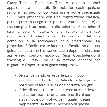
Crazy Time o Ridiculous Time A, quando le voci
appaiono tra i risultati. Se poi, for each qualche
ragione, no puoi o low vuoi usare votre credenziali
SPID puoi procedere con una registrazione classica,
perciò premi su Registrati (per due volte di seguito) at
the compila i vari moduli sullo schermo. Al termine ti
sarà chiesto di scattare una retrato a un tuo
documento di identità con la webcam del tuo
computer o la fotocamera dello smartphone. La
procedura è facile, ma se incontri difficoltà ho qui una
guida dedicata che ti descrive passo dopo marcia come
aprire algun conto di gioco con Sisal. Concludendo, il
tracking di Crazy Time è un metodo vincente per
migliorare l’esperienza di gioco complessiva.
Se stai cercando un’esperienza di gioco
avvincente e divertente, Ridiculous Time gratis
potrebbe essere la selezione perfetta per ght.
L’idea di base era quella di creare un’esperienza
che catturasse anche l’attenzione di chi non
stava giocando, motivo per il quale il design
rappresenta un fiore all’occhiello di questa